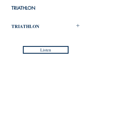
TRIATHLON
TRIATHLON
for Wind Orchestra
Christophe TORION
Listen
Grade :
3
Duration :
2:30
Reference :
EMP - EC 006S
Collection :
EUROPEAN COMPOSERS -
Masterpieces