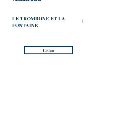
LE TROMBONE ET LA
FONTAINE
​​​​​​For Trombones Ensemble
Jean-Philippe VANBESELAERE
Listen
Duration :
40:00
Reference :
PDF / EMP - TM 003
Europa Musica Publishing / Office
53, Boulevard de Castelnau
85100 Les Sables d'Olonne
France
europamusicapublishing@gmail.com