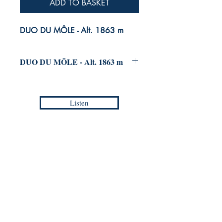
ADD TO BASKET
DUO DU MÔLE - Alt. 1863 m
DUO DU MÔLE - Alt. 1863 m
for Wind Orchestra
Christophe TORION
Listen
Grade :
2+
Duration :
3:15
Reference :
EMP - EC 010S
Collection :
EUROPEAN COMPOSERS -
Masterpieces